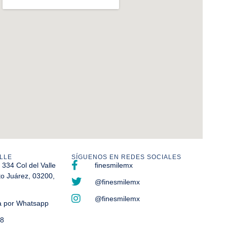
LLE
SÍGUENOS EN REDES SOCIALES
 334 Col del Valle
finesmilemx
to Juárez, 03200,
@finesmilemx
@finesmilemx
ta por Whatsapp
48