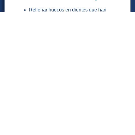
Rellenar huecos en dientes que han
sufrido caries muy profundas.
Sustituir amalgamas metálicas que
brindan poca estética a nuestra sonrisa.
Mejorar el color de los dientes que se han
decolorado.
Corregir fracturas en piezas dentales.
Modificar el tamaño o la forma de algunos
dientes.