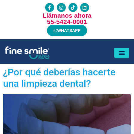
Llámanos ahora
55-5424-0001
WHATSAPP
¿Por qué deberías hacerte
una limpieza dental?