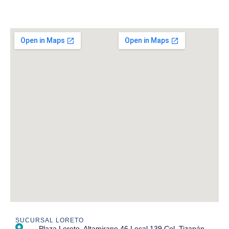
SUCURSAL LORETO
Plaza Loreto, Altamirano 46 Local 139 Col. Tizapán